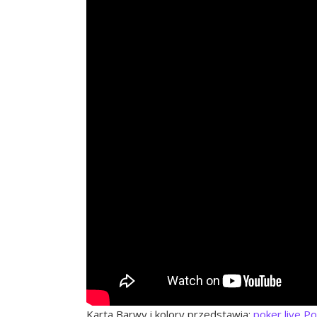
Karta Barwy i kolory przedstawia:
poker live P