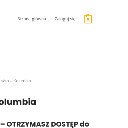
Strona główna
Zaloguj się
0
iążka – Kolumbia
a
Kolumbia
bia
i – OTRZYMASZ DOSTĘP do