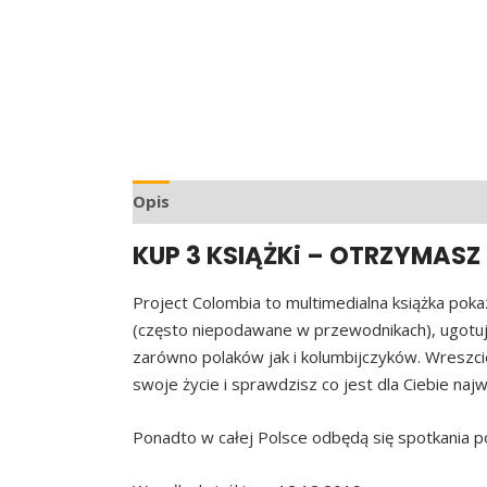
Opis
Informacje dodatkowe
KUP 3 KSIĄŻKi – OTRZYMASZ
Project Colombia to multimedialna książka poka
(często niepodawane w przewodnikach), ugotujes
zarówno polaków jak i kolumbijczyków. Wreszcie 
swoje życie i sprawdzisz co jest dla Ciebie najw
Ponadto w całej Polsce odbędą się spotkania p