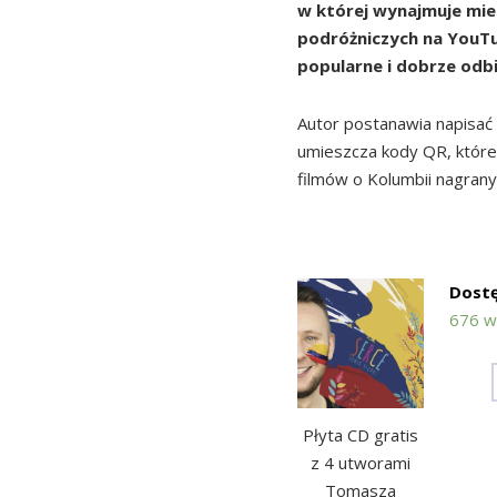
w której wynajmuje mies
podróżniczych na YouTub
popularne i dobrze odb
Autor postanawia napisać 
umieszcza kody QR, któr
filmów o Kolumbii nagrany
676 w
Płyta CD gratis
z 4 utworami
Tomasza