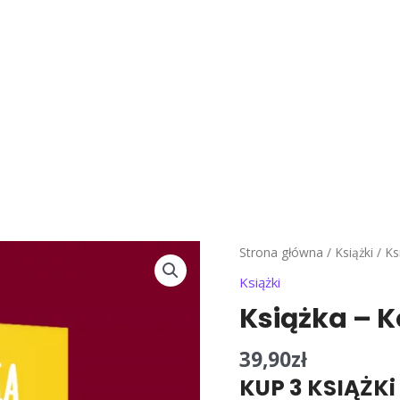
ilość
Strona główna
/
Książki
/ Ks
Książk
Książki
-
Książka – 
Kolum
39,90
zł
KUP 3 KSIĄŻK