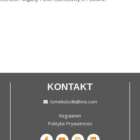
KONTAKT
tomekslodki@me.com
Regulamin
Polityka Prywatności
F
Y
I
L