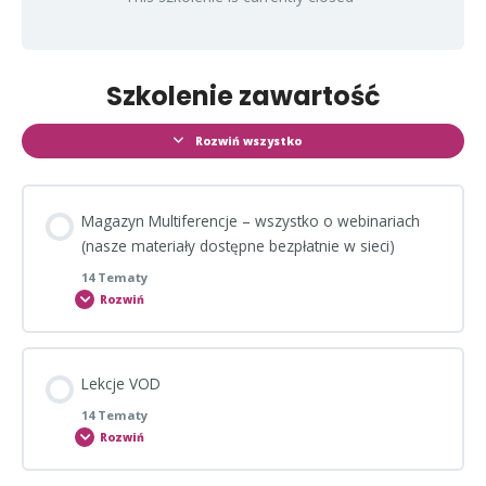
Szkolenie zawartość
Rozwiń wszystko
Magazyn Multiferencje – wszystko o webinariach
(nasze materiały dostępne bezpłatnie w sieci)
14 Tematy
Rozwiń
Zagadnienie Zawartość
Lekcje VOD
0% POROCESU
0/14 Steps
14 Tematy
Rozwiń
Webinaria – innowacja w PR – Marzena Smolińska