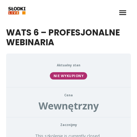
Skip
Main
to
content
Men
WATS 6 – PROFESJONALNE
WEBINARIA
Aktualny stan
NIE WYKUPIONY
Cena
Wewnętrzny
Zacznijmy
This szkolenie is currently closed