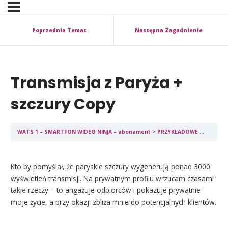
Poprzednia Temat
Następna Zagadnienie
Transmisja z Paryża +
szczury Copy
WATS 1 – SMARTFON WIDEO NINJA – abonament
PRZYKŁADOWE transmisje i filmy z Facebooka
Kto by pomyślał, że paryskie szczury wygenerują ponad 3000
wyświetleń transmisji. Na prywatnym profilu wrzucam czasami
takie rzeczy – to angażuje odbiorców i pokazuje prywatnie
moje życie, a przy okazji zbliża mnie do potencjalnych klientów.