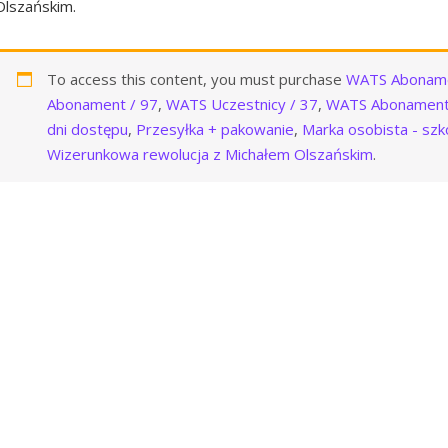
Olszańskim.
To access this content, you must purchase
WATS Aboname
Abonament / 97
,
WATS Uczestnicy / 37
,
WATS Abonament
dni dostępu
,
Przesyłka + pakowanie
,
Marka osobista - sz
Wizerunkowa rewolucja z Michałem Olszańskim
.