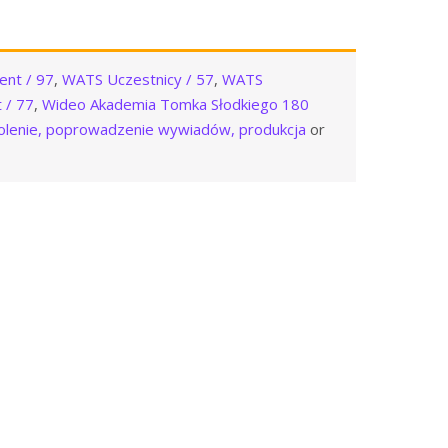
nt / 97
,
WATS Uczestnicy / 57
,
WATS
 / 77
,
Wideo Akademia Tomka Słodkiego 180
kolenie, poprowadzenie wywiadów, produkcja
or