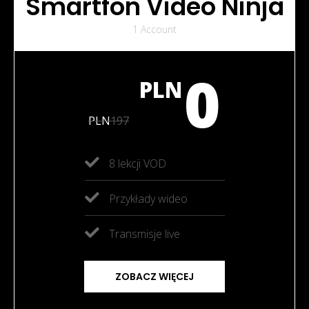
Smartfon Video Ninja
1 Account
0
PLN
PLN
197
8 lekcji VOD
Przykłady wideo
Transmisje live
ZOBACZ WIĘCEJ