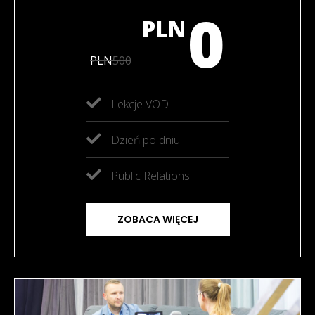
0
PLN
PLN
500
Lekcje VOD
Dzień po dniu
Public Relations
ZOBACA WIĘCEJ