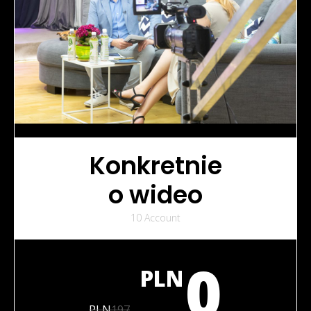
Konkretnie
o wideo
10 Account
0
PLN
PLN
197