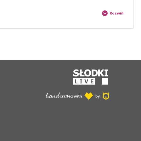
Rozwiń
0% POROCESU
0/4 Steps