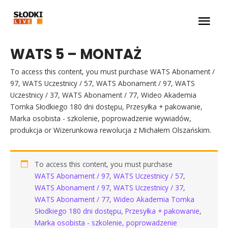
Skip
Main
to
content
Men
WATS 5 – MONTAŻ
To access this content, you must purchase WATS Abonament /
97, WATS Uczestnicy / 57, WATS Abonament / 97, WATS
Uczestnicy / 37, WATS Abonament / 77, Wideo Akademia
Tomka Słodkiego 180 dni dostępu, Przesyłka + pakowanie,
Marka osobista - szkolenie, poprowadzenie wywiadów,
produkcja or Wizerunkowa rewolucja z Michałem Olszańskim.
To access this content, you must purchase
WATS Abonament / 97
,
WATS Uczestnicy / 57
,
WATS Abonament / 97
,
WATS Uczestnicy / 37
,
WATS Abonament / 77
,
Wideo Akademia Tomka
Słodkiego 180 dni dostępu
,
Przesyłka + pakowanie
,
Marka osobista - szkolenie, poprowadzenie